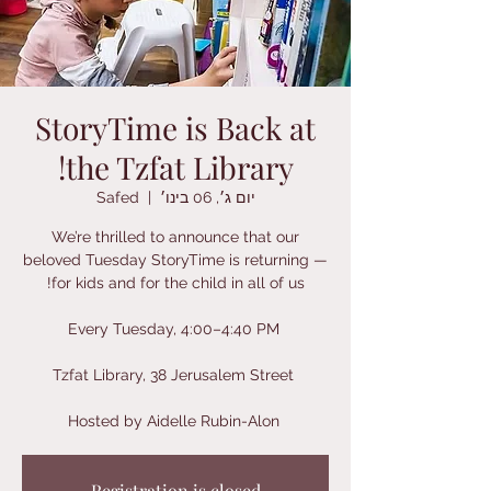
StoryTime is Back at
the Tzfat Library!
יום ג׳, 06 בינו׳
  |  
Safed
We’re thrilled to announce that our
beloved Tuesday StoryTime is returning —
Hosted by Aidelle Rubin-Alon
Registration is closed