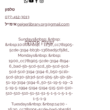
טלפון
077-412-3013
geigerlibrary.org@gmail.com
:
אימייל
​Sundays&nbsp; &nbsp;
שעות פתיחה
&nbsp;10:00&nbsp; - 11:30_cc781905-
5cde-3194-bb3b-136bad5cf58d_
Mondays&nbsp; &nbsp;
19:00_cc781905-5cde-3194-8194-
6_bad-5b-5cd-5cd_5b-5cd-5cd-
5cd-5cd-3194-3194-6_b50-5c1b-
5cd-5b30-5b3d-5cd-5b5-5b-5b-5b-
51-19-3194-3194-6_ב-50-51-19-5-19-
5-19-5-1994-5194-5194-515-510-510-
510-510-510-51-51-51-5-1-5-1-5-1-5-
1-5-1-9
Tuesdays&nbsp; &nbsp;14:00 -
16:30_cc781905-5cde-bad-3b59fd