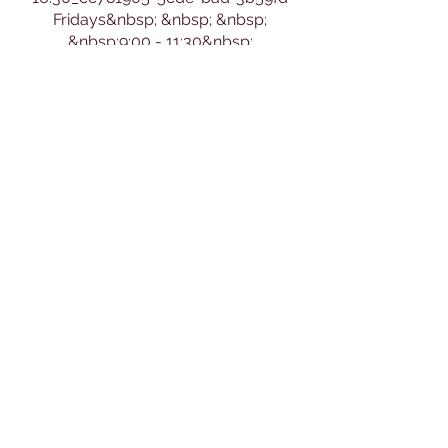
Fridays&nbsp; &nbsp; &nbsp;
&nbsp;9:00 - 11:30&nbsp;
שעות ניהול:&nbsp;
שני שלישי רביעי
9:30 - 12:00
או בתיאום מיוחד