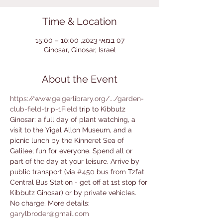
Time & Location
07 במאי 2023, 10:00 – 15:00
Ginosar, Ginosar, Israel
About the Event
https://www.geigerlibrary.org/.../garden-
club-field-trip-1Field
 trip to Kibbutz 
Ginosar: a full day of plant watching, a 
visit to the Yigal Allon Museum, and a 
picnic lunch by the Kinneret Sea of 
Galilee; fun for everyone. Spend all or 
part of the day at your leisure. Arrive by 
public transport (via 
#450
 bus from Tzfat 
Central Bus Station - get off at 1st stop for 
Kibbutz Ginosar) or by private vehicles. 
No charge. More details: 
garylbroder@gmail.com